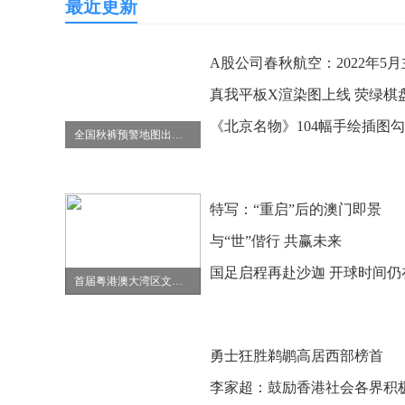
最近更新
全国秋裤预警地图出炉 23省区市急需把秋裤等御寒衣物“解封”
特写：“重启”后的澳门即景
与“世”偕行 共赢未来
首届粤港澳大湾区文艺创新论坛举办
勇士狂胜鹈鹕高居西部榜首