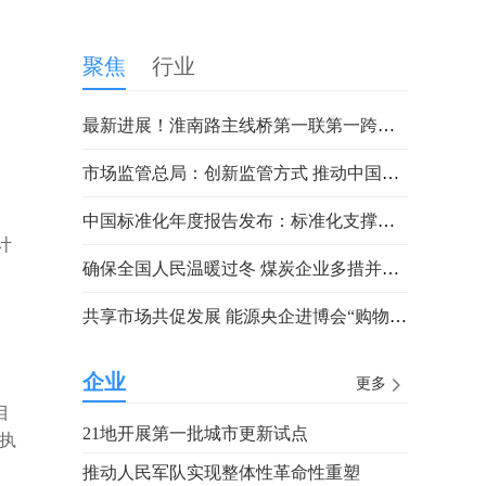
聚焦
行业
最新进展！淮南路主线桥第一联第一跨钢箱梁架设完成！
市场监管总局：创新监管方式 推动中国食品安全治理现代化
中国标准化年度报告发布：标准化支撑疫情防控和复工复产
计
确保全国人民温暖过冬 煤炭企业多措并举破解燃“煤”之急
共享市场共促发展 能源央企进博会“购物车”再扩容
企业
更多
目
21地开展第一批城市更新试点
的执
推动人民军队实现整体性革命性重塑