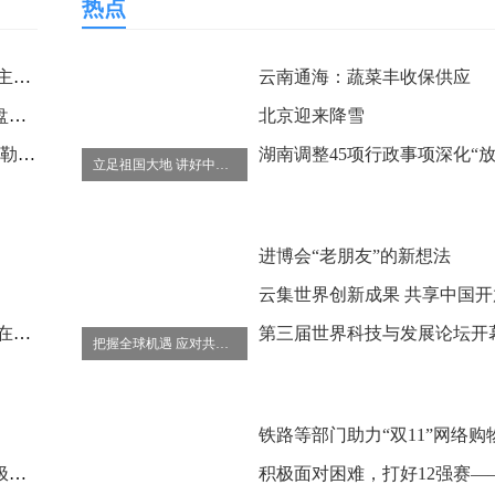
热点
A股公司春秋航空：2022年5月主要运营数据公布
云南通海：蔬菜丰收保供应
真我平板X渲染图上线 荧绿棋盘配色采用分割条纹设计
北京迎来降雪
《北京名物》104幅手绘插图勾勒“京味儿”
立足祖国大地 讲好中国故事
进博会“老朋友”的新想法
国足启程再赴沙迦 开球时间仍在协调
第三届世界科技与发展论坛开
把握全球机遇 应对共同挑战
李家超：鼓励香港社会各界积极参与立法会选举