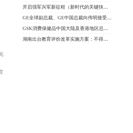
开启强军兴军新征程（新时代的关键抉择）
GE全球副总裁、GE中国总裁向伟明接受人民网专访
GSK消费保健品中国大陆及香港地区总经理顾海英接受人民网
湖南出台教育评价改革实施方案：不得下达升学指标考核教
拜耳胡文菁：四载相聚进博会 全力回馈中国市场
元
GE向伟明：以科技助力中国可持续发展 共享市场机遇共促
中国驻美大使寄语美国学生：学习中文真正走进中国人精神
官
专访：中国共产党树立了社会主义发展的伟大典范——访巴