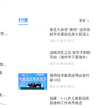
行情
更多
食堂大叔变“黄码” 这所高
湖南调整45项行政事项深化“放管服”改革
校学生紧急化身大厨顶上
2021-11-08 15:29:37
滤镜消失之后 留学才刚刚
开始（海外学子看海外）
2021-11-08 15:29:32
云集世界创新成果 共享中国开放红利
幕
通用技术集团进博会签约
破10亿
2021-11-08 15:29:23
铁路等部门助力“双11”网络购物更便捷
福建：3-11岁儿童新冠疫
苗接种工作有序推进
积极面对困难，打好12强赛——专访国足主帅李铁