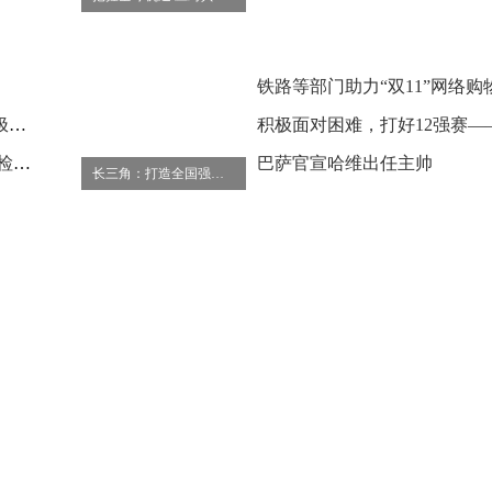
李家超：鼓励香港社会各界积极参与立法会选举
香港海关破获贩毒及洗钱集团 检获大批怀疑可卡因
巴萨官宣哈维出任主帅
长三角：打造全国强劲增长极