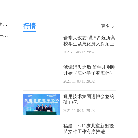
铁路等部门助力“双11”网络购物更便捷
行情
更多
积极面对困难，打好12强赛——专访国足主帅李铁
食堂大叔变“黄码” 这所高
校学生紧急化身大厨顶上
2021-11-08 15:29:37
滤镜消失之后 留学才刚刚
开始（海外学子看海外）
2021-11-08 15:29:32
通用技术集团进博会签约
破10亿
2021-11-08 15:29:23
福建：3-11岁儿童新冠疫
苗接种工作有序推进