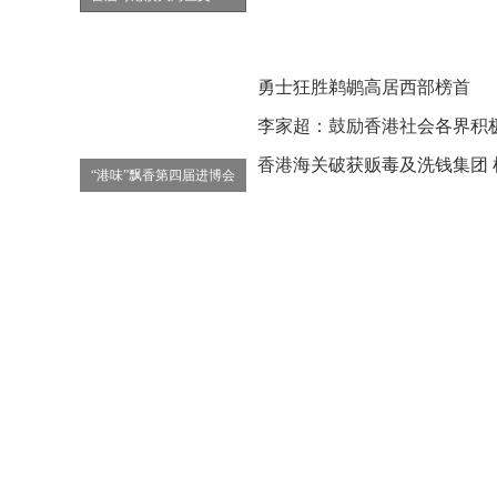
勇士狂胜鹈鹕高居西部榜首
“港味”飘香第四届进博会