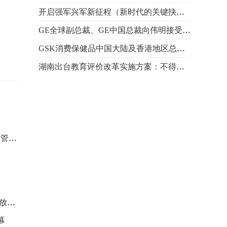
开启强军兴军新征程（新时代的关键抉择）
GE全球副总裁、GE中国总裁向伟明接受人民网专访
GSK消费保健品中国大陆及香港地区总经理顾海英接受人民网
湖南出台教育评价改革实施方案：不得下达升学指标考核教
拜耳胡文菁：四载相聚进博会 全力回馈中国市场
GE向伟明：以科技助力中国可持续发展 共享市场机遇共促
中国驻美大使寄语美国学生：学习中文真正走进中国人精神
湖南调整45项行政事项深化“放管服”改革
专访：中国共产党树立了社会主义发展的伟大典范——访巴
云集世界创新成果 共享中国开放红利
幕