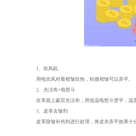
1、吹风机
用电吹风对着褶皱吹热，轻微褶皱可以弄平。
2、光洁布+电熨斗
在革面上蒙层光洁布，用低温电熨斗烫平，温
3、皮革去皱剂
皮革除皱补伤剂进行处理，将皮衣弄平效果十分
标签：