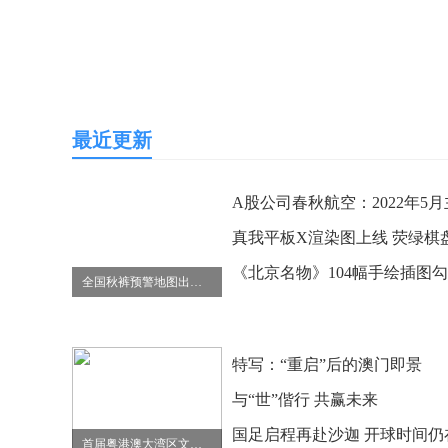
最近更新
全国秋裤预警地图出炉 23省区市急需把秋裤等御寒衣物“解封”
特写：“重启”后的澳门即景
与“世”偕行 共赢未来
首届粤港澳大湾区文艺创新论坛举办