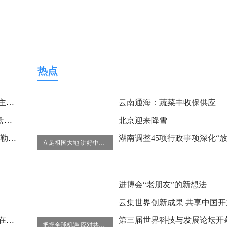
热点
A股公司春秋航空：2022年5月主要运营数据公布
云南通海：蔬菜丰收保供应
真我平板X渲染图上线 荧绿棋盘配色采用分割条纹设计
北京迎来降雪
《北京名物》104幅手绘插图勾勒“京味儿”
立足祖国大地 讲好中国故事
进博会“老朋友”的新想法
国足启程再赴沙迦 开球时间仍在协调
第三届世界科技与发展论坛开
把握全球机遇 应对共同挑战