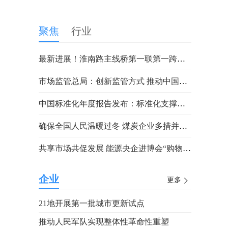
聚焦
行业
最新进展！淮南路主线桥第一联第一跨钢箱梁架设完成！
市场监管总局：创新监管方式 推动中国食品安全治理现代化
中国标准化年度报告发布：标准化支撑疫情防控和复工复产
确保全国人民温暖过冬 煤炭企业多措并举破解燃“煤”之急
共享市场共促发展 能源央企进博会“购物车”再扩容
企业
更多
21地开展第一批城市更新试点
推动人民军队实现整体性革命性重塑