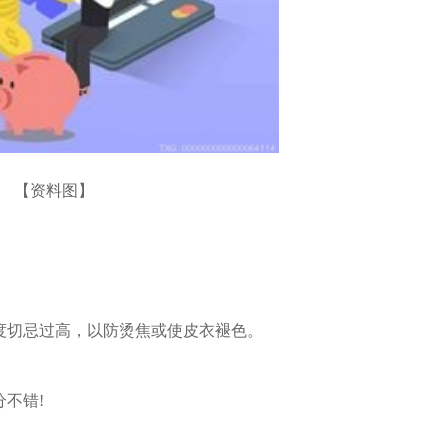
【资料图】
度切忌过高，以防烫焦或使皮衣褪色。
不错!